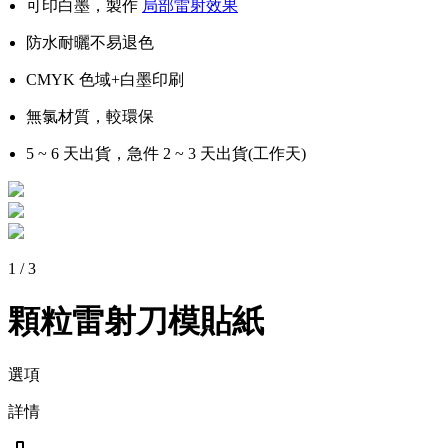
可印白墨，製作
局部雷射效果
防水耐曬不易退色
CMYK 色域+白墨印刷
無氯材質，較環保
5 ~ 6 天出貨，急件 2 ~ 3 天出貨(工作天)
1
/
3
顆粒雷射刀模貼紙
選項
詳情