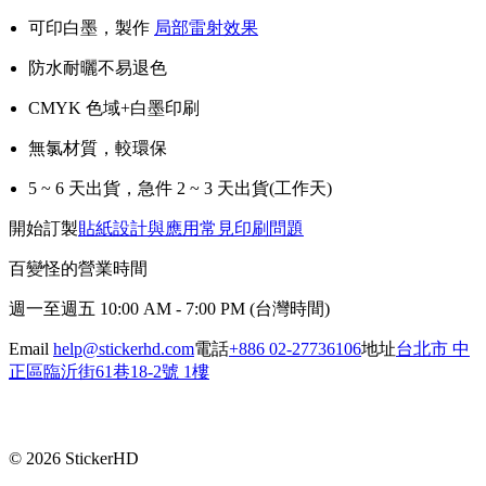
可印白墨，製作
局部雷射效果
防水耐曬不易退色
CMYK 色域+白墨印刷
無氯材質，較環保
5 ~ 6 天出貨，急件 2 ~ 3 天出貨(工作天)
開始訂製
貼紙設計與應用
常見印刷問題
百變怪的營業時間
週一至週五 10:00 AM - 7:00 PM (台灣時間)
Email
help@stickerhd.com
電話
+886 02-27736106
地址
台北市 中
正區臨沂街61巷18-2號 1樓
©
2026
StickerHD