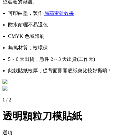
望遮蔽的範圍。
可印白墨，製作
局部雷射效果
防水耐曬不易退色
CMYK 色域印刷
無氯材質，較環保
5 ~ 6 天出貨，急件 2 ~ 3 天出貨(工作天)
此款貼紙較厚，從背面撕開底紙會比較好撕唷！
1
/
2
透明顆粒刀模貼紙
選項