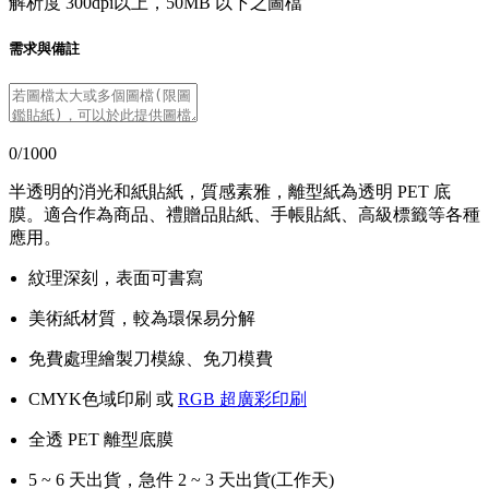
解析度 300dpi以上，50MB 以下之圖檔
需求與備註
0/1000
半透明的消光和紙貼紙，質感素雅，離型紙為透明 PET 底
膜。適合作為商品、禮贈品貼紙、手帳貼紙、高級標籤等各種
應用。
紋理深刻，表面可書寫
美術紙材質，較為環保易分解
免費處理繪製刀模線、免刀模費
CMYK色域印刷 或
RGB 超廣彩印刷
全透 PET 離型底膜
5 ~ 6 天出貨，急件 2 ~ 3 天出貨(工作天)