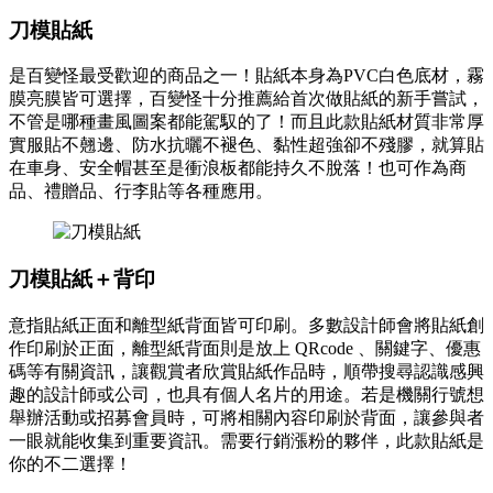
刀模貼紙
是百變怪最受歡迎的商品之一！貼紙本身為PVC白色底材，霧
膜亮膜皆可選擇，百變怪十分推薦給首次做貼紙的新手嘗試，
不管是哪種畫風圖案都能駕馭的了！而且此款貼紙材質非常厚
實服貼不翹邊、防水抗曬不褪色、黏性超強卻不殘膠，就算貼
在車身、安全帽甚至是衝浪板都能持久不脫落！也可作為商
品、禮贈品、行李貼等各種應用。
刀模貼紙＋背印
意指貼紙正面和離型紙背面皆可印刷。多數設計師會將貼紙創
作印刷於正面，離型紙背面則是放上 QRcode 、關鍵字、優惠
碼等有關資訊，讓觀賞者欣賞貼紙作品時，順帶搜尋認識感興
趣的設計師或公司，也具有個人名片的用途。若是機關行號想
舉辦活動或招募會員時，可將相關內容印刷於背面，讓參與者
一眼就能收集到重要資訊。需要行銷漲粉的夥伴，此款貼紙是
你的不二選擇！