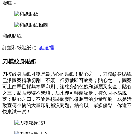
漫喔～
和紙貼紙
訂製和紙貼紙 👉
點這裡
刀模紋身貼紙
刀模紋身貼紙可說是最貼心的貼紙！貼心之一，刀模紋身貼紙
已沿圖案精準切割，不須自行剪裁即可紋身；貼心之二，圖案
可上白墨且採無毒墨印刷，讓紋身顏色飽和鮮麗又安全；貼心
之三，黏貼步驟不繁瑣，沾水即可輕鬆紋身，持久且不易脫
落；貼心之四，不論是想裝飾耍酷微刺青的少量印刷，或是活
動宣傳小物的大量印刷都沒問題。結合以上眾多優點，你還不
快來試一試！