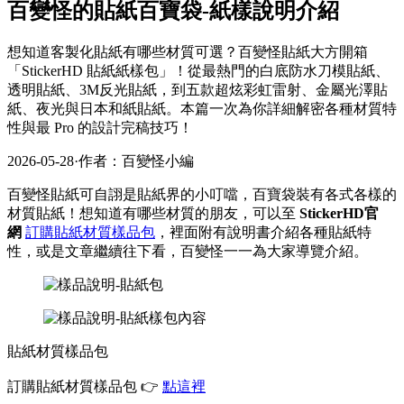
百變怪的貼紙百寶袋-紙樣說明介紹
想知道客製化貼紙有哪些材質可選？百變怪貼紙大方開箱
「StickerHD 貼紙紙樣包」！從最熱門的白底防水刀模貼紙、
透明貼紙、3M反光貼紙，到五款超炫彩虹雷射、金屬光澤貼
紙、夜光與日本和紙貼紙。本篇一次為你詳細解密各種材質特
性與最 Pro 的設計完稿技巧！
2026-05-28
·
作者：百變怪小編
百變怪貼紙可自詡是貼紙界的小叮噹，百寶袋裝有各式各樣的
材質貼紙！想知道有哪些材質的朋友，可以至
StickerHD官
網
訂購貼紙材質樣品包
，裡面附有說明書介紹各種貼紙特
性，或是文章繼續往下看，百變怪一一為大家導覽介紹。
貼紙材質樣品包
訂購貼紙材質樣品包 👉
點這裡