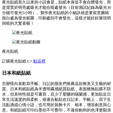
夜光貼紙長久以來的小誤會是，貼紙本身並不會自體發光，而
是需置於明亮處吸光才能在暗處發光（目前測試紀錄為吸光30
分鐘可發光5小時）。製作夜光貼紙的小秘訣就是要留意圖稿
留白處為發光範圍，印刷處則不會發光，這樣才能好好展現明
與暗的大驚喜喔！
夜光貼紙
訂購夜光貼紙 👉
點這裡
日本和紙貼紙
百變怪向喜歡寫手帳、日記的朋友們推薦這款唯美又文藝的材
質。日本和紙貼紙為半透明霧感紙質貼紙，表面雖無貼膜不防
水，但其特性就是可書寫，且少了塑膠的隔閡感，更加貼近日
常生活溫度的與柔軟，很適合黏貼在日記本、手帳上，寫下生
活點滴或心情小語，也可用於裝飾卡片、相本，增添創意與心
意。和紙貼紙可印白墨但不可疊印，不過份飽和的色澤更顯浪