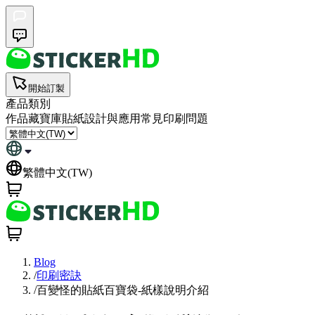
開始訂製
產品類別
作品藏寶庫
貼紙設計與應用
常見印刷問題
繁體中文(TW)
Blog
/
印刷密訣
/
百變怪的貼紙百寶袋-紙樣說明介紹